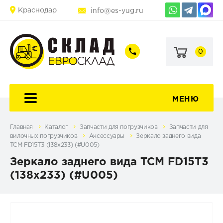
Краснодар
info@es-yug.ru
0
+7
+7
(903)
(903)
463-
470-
60-
69-
92
79
МЕНЮ
Главная
Каталог
Запчасти для погрузчиков
Запчасти для
вилочных погрузчиков
Аксессуары
Зеркало заднего вида
TCM FD15T3 (138x233) (#U005)
Зеркало заднего вида TCM FD15T3
(138x233) (#U005)