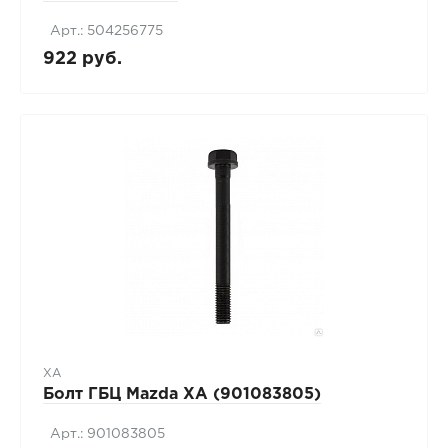
Арт.: 504256775
922 руб.
XA
Болт ГБЦ Mazda XA (901083805)
Арт.: 901083805