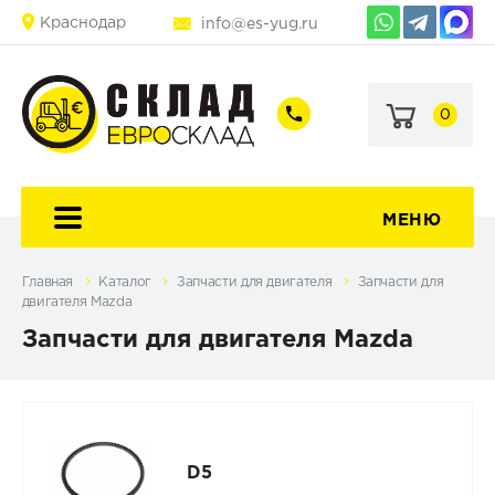
Краснодар
info@es-yug.ru
0
+7
+7
(903)
(903)
463-
470-
60-
69-
92
79
МЕНЮ
Главная
Каталог
Запчасти для двигателя
Запчасти для
двигателя Mazda
Запчасти для двигателя Mazda
D5