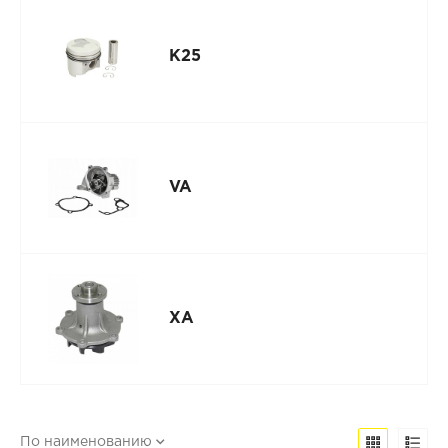
K25
VA
XA
По наименованию