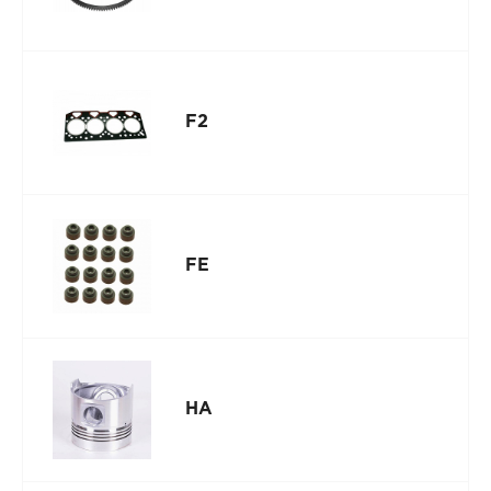
F2
FE
HA