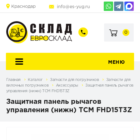
Краснодар
info@es-yug.ru
0
+7
+7
(903)
(903)
463-
470-
60-
69-
92
79
МЕНЮ
Главная
Каталог
Запчасти для погрузчиков
Запчасти для
вилочных погрузчиков
Аксессуары
Защитная панель рычагов
управления (нижн) ТСМ FHD15T3Z
Защитная панель рычагов
управления (нижн) ТСМ FHD15T3Z