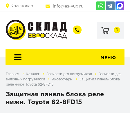
Краснодар
info@es-yug.ru
0
+7
+7
(903)
(903)
463-
470-
60-
69-
92
79
МЕНЮ
Главная
Каталог
Запчасти для погрузчиков
Запчасти для
вилочных погрузчиков
Аксессуары
Защитная панель блока
реле нижн. Toyota 62-8FD15
Защитная панель блока реле
нижн. Toyota 62-8FD15