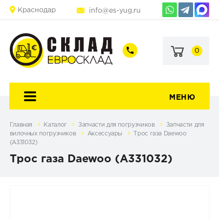
Краснодар
info@es-yug.ru
0
+7
+7
(903)
(903)
463-
470-
60-
69-
92
79
МЕНЮ
Главная
Каталог
Запчасти для погрузчиков
Запчасти для
вилочных погрузчиков
Аксессуары
Трос газа Daewoo
(A331032)
Трос газа Daewoo (A331032)