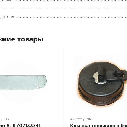
дитель
ожие товары
суары
Аксессуары
о Still (0713374)
Крышка топливного ба