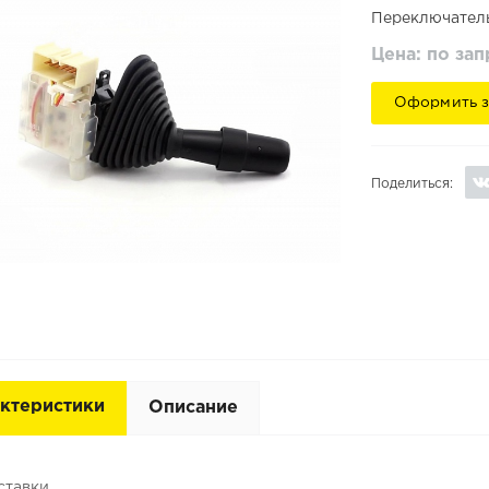
Переключатель
Цена: по за
Оформить з
Поделиться:
ктеристики
Описание
ставки