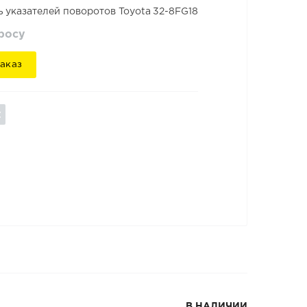
 указателей поворотов Toyota 32-8FG18
просу
аказ
В НАЛИЧИИ