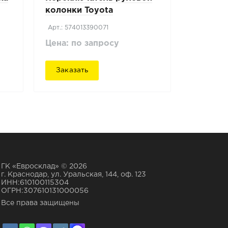
колонки Toyota
Арт.: 574013390071
Цена: по запросу
Заказать
ГК «Евросклад» © 2026
г. Краснодар, ул. Уральская, 144, оф. 123
ИНН:610100115304
ОГРН:307610131000056
Все права защищены