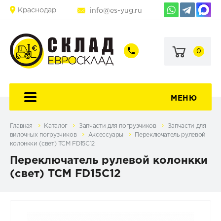
Краснодар
info@es-yug.ru
0
+7
+7
(903)
(903)
463-
470-
60-
69-
92
79
МЕНЮ
Главная
Каталог
Запчасти для погрузчиков
Запчасти для
вилочных погрузчиков
Аксессуары
Переключатель рулевой
колонкки (свет) TCM FD15C12
Переключатель рулевой колонкки
(свет) TCM FD15C12