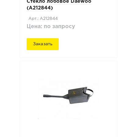
Стекло лобовое Daewoo
(A212844)
Арт.: A212844
Цена: по запросу
Заказать