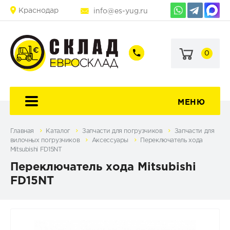
Краснодар
info@es-yug.ru
0
+7
+7
(903)
(903)
463-
470-
60-
69-
92
79
МЕНЮ
Главная
Каталог
Запчасти для погрузчиков
Запчасти для
вилочных погрузчиков
Аксессуары
Переключатель хода
Mitsubishi FD15NT
Переключатель хода Mitsubishi
FD15NT