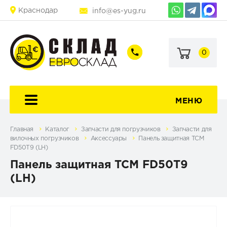
Краснодар
info@es-yug.ru
0
+7
+7
(903)
(903)
463-
470-
60-
69-
92
79
МЕНЮ
Главная
Каталог
Запчасти для погрузчиков
Запчасти для
вилочных погрузчиков
Аксессуары
Панель защитная TCM
FD50T9 (LH)
Панель защитная TCM FD50T9
(LH)