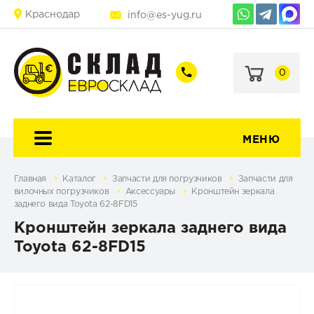
Краснодар
info@es-yug.ru
0
+7
+7
(903)
(903)
463-
470-
60-
69-
92
79
МЕНЮ
Главная
Каталог
Запчасти для погрузчиков
Запчасти для
вилочных погрузчиков
Аксессуары
Кронштейн зеркала
заднего вида Toyota 62-8FD15
Кронштейн зеркала заднего вида
Toyota 62-8FD15