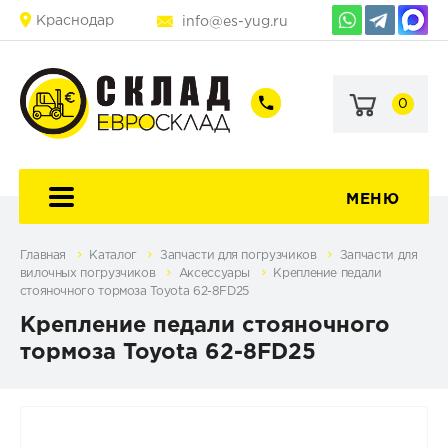
Краснодар
info@es-yug.ru
0
+7
+7
(903)
(903)
463-
470-
60-
69-
92
79
МЕНЮ
Главная
Каталог
Запчасти для погрузчиков
Запчасти для
вилочных погрузчиков
Аксессуары
Крепление педали
стояночного тормоза Toyota 62-8FD25
Крепление педали стояночного
тормоза Toyota 62-8FD25