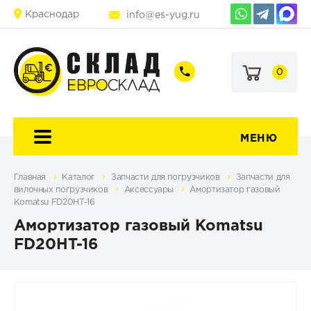
Краснодар
info@es-yug.ru
0
+7
+7
(903)
(903)
463-
470-
60-
69-
92
79
МЕНЮ
Главная
Каталог
Запчасти для погрузчиков
Запчасти для
вилочных погрузчиков
Аксессуары
Амортизатор газовый
Komatsu FD20HT-16
Амортизатор газовый Komatsu
FD20HT-16