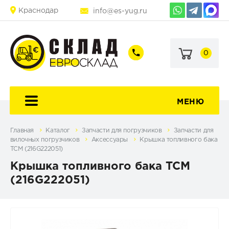
Краснодар
info@es-yug.ru
0
+7
+7
(903)
(903)
463-
470-
60-
69-
92
79
МЕНЮ
Главная
Каталог
Запчасти для погрузчиков
Запчасти для
вилочных погрузчиков
Аксессуары
Крышка топливного бака
TCM (216G222051)
Крышка топливного бака TCM
(216G222051)